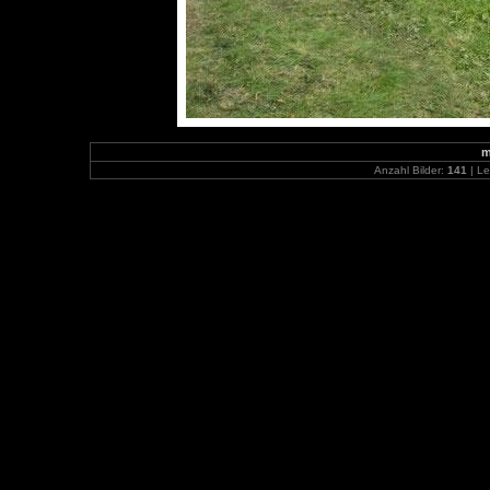
m
Anzahl Bilder:
141
| Le