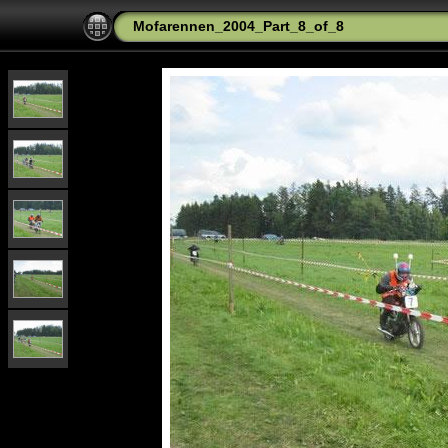
Mofarennen_2004_Part_8_of_8