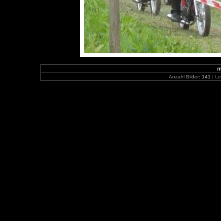
m
Anzahl Bilder:
141
| Le