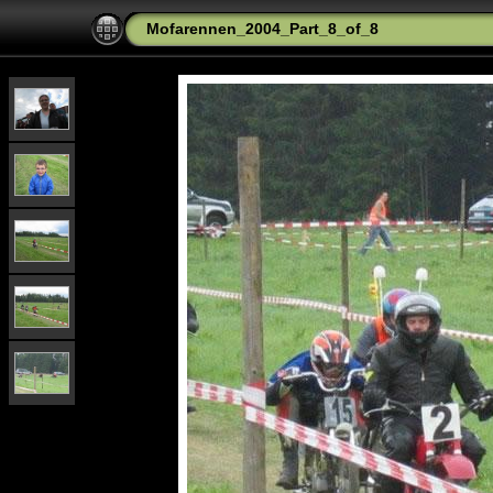
Mofarennen_2004_Part_8_of_8