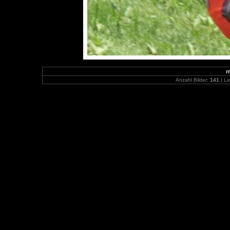
m
Anzahl Bilder:
141
| Le