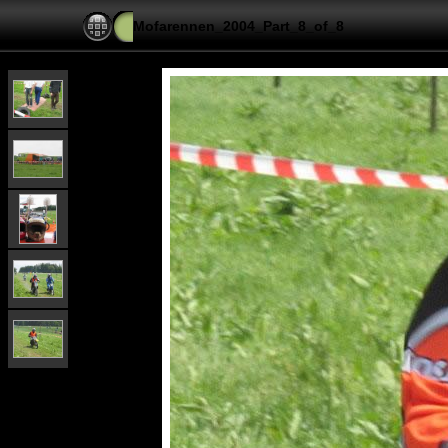
Mofarennen_2004_Part_8_of_8