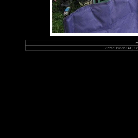
m
Anzahl Bilder:
141
| Le