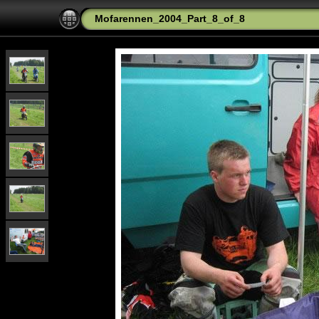
Mofarennen_2004_Part_8_of_8