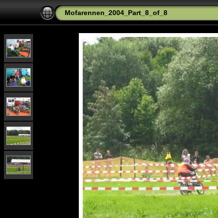
Mofarennen_2004_Part_8_of_8